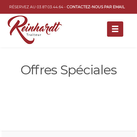
RÉSERVEZ AU 03.87.03.44.64 -
CONTACTEZ-NOUS PAR EMAIL
TOGGLE
NAVIGATI
Offres Spéciales