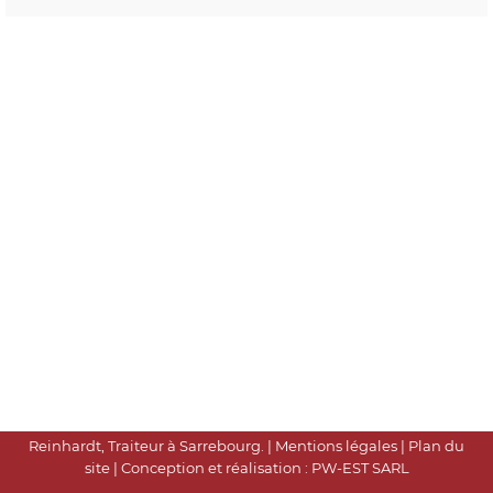
Reinhardt, Traiteur à Sarrebourg.
|
Mentions légales
|
Plan du
site
| Conception et réalisation :
PW-EST
SARL